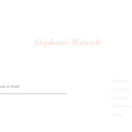
Stéphanie Madaule
Photographe
newsletter
Plan du si
À propos
Boutique
Contact
Mentions 
Blog