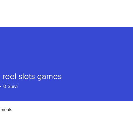
 reel slots games
el slots games
0
Suivi
mments