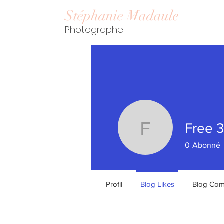
Stéphanie Madaule
Photographe
Free 3
Free 3 re
0
Abonné
Profil
Blog Likes
Blog Co