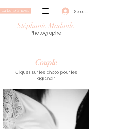
La boite à news
Se connecter
Stéphanie Madaule
Photographe
Couple
Cliquez sur les photo
pour les
agrandir