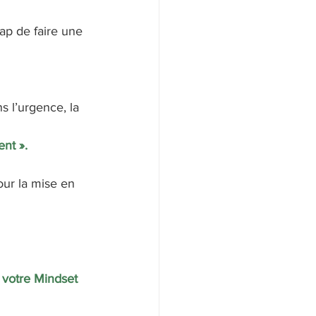
ap de faire une 
s l’urgence, la 
nt ».  
our la mise en 
 votre Mindset