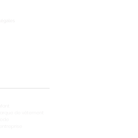
légales
nfant
arque de vêtement
mode
entreprise