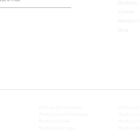
Boutique
Contact
Mentions 
Blog
Photos art culinaire
Photos e
Photos photothérapie
Photos m
Photos famille
Photos 
Photos mariage
Photos d'