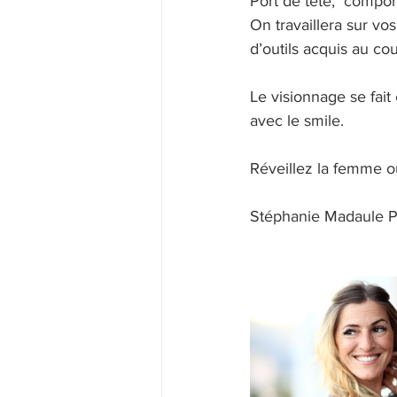
Port de tête,  compor
On travaillera sur vo
d’outils acquis au co
Le visionnage se fait
avec le smile. 
Réveillez la femme o
Stéphanie Madaule P