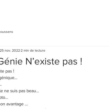
iroussens
25 nov. 2022
2 min de lecture
énie N’existe pas !
te pas !
ogénique…
.
 je ne suis pas beau…
oto…
mon avantage …