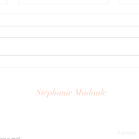
Reportage photo Jardins des
Au-de
Martels : dompter la lumière
l'éc
au fil des saisons
Stéphanie Madaule
Photographe
newsletter
Plan du si
À propos