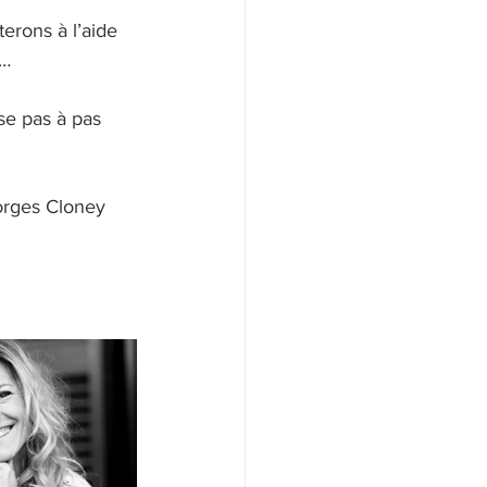
erons à l’aide 
… 
se pas à pas 
orges Cloney 