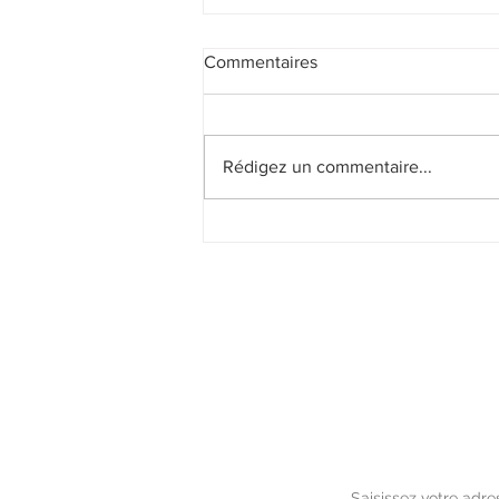
Commentaires
Rédigez un commentaire...
La photographie comme outil
de réconciliation avec soi-
même
Abonnez vous à ma 