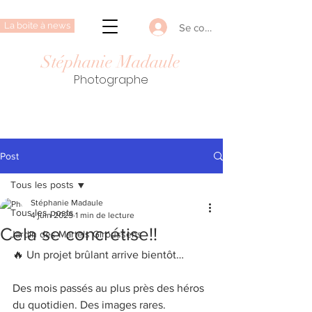
La boite à news
Se connecter
Stéphanie Madaule
Photographe
Post
Tous les posts
Stéphanie Madaule
Tous les posts
4 juin 2025
1 min de lecture
Cela se concrétise!!
Jardin des Martels Giroussens
🔥 Un projet brûlant arrive bientôt…
Des mois passés au plus près des héros 
du quotidien. Des images rares. 